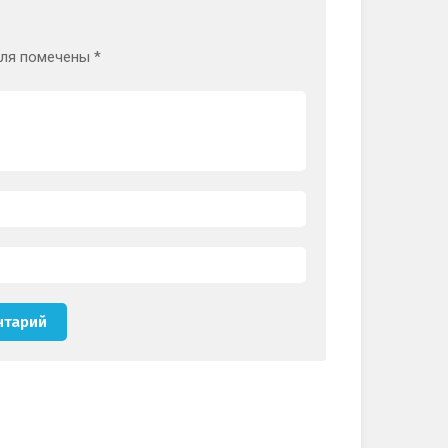
оля помечены
*