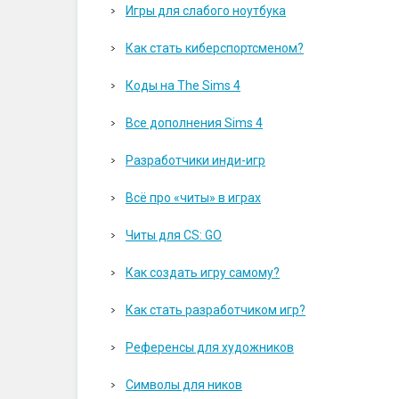
Игры для слабого ноутбука
Как стать киберспортсменом?
Коды на The Sims 4
Все дополнения Sims 4
Разработчики инди-игр
Всё про «читы» в играх
Читы для CS: GO
Как создать игру самому?
Как стать разработчиком игр?
Референсы для художников
Символы для ников