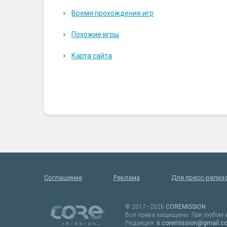
Время прохождения игр
Похожие игры
Карта сайта
Соглашение
Реклама
Для пресс-релиз
© 2017–2026
COREMISSION
Все права защищены. При любом и
Редакция:
s.coremission@gmail.c