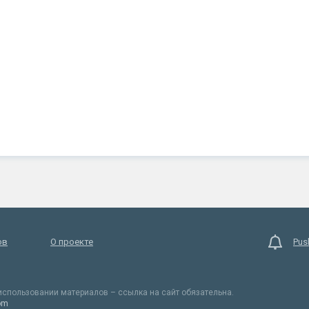
ов
О проекте
Pus
спользовании материалов – ссылка на сайт обязательна.
om