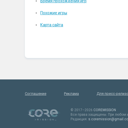
Время прохождения игр
Похожие игры
Карта сайта
Соглашение
Реклама
Для пресс-релиз
© 2017–2026
COREMISSION
Все права защищены. При любом и
Редакция:
s.coremission@gmail.c