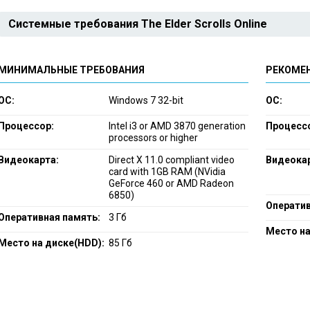
Системные требования The Elder Scrolls Online
МИНИМАЛЬНЫЕ ТРЕБОВАНИЯ
РЕКОМЕ
ОС:
Windows 7 32-bit
ОС:
Процессор:
Intel i3 or AMD 3870 generation
Процесс
processors or higher
Видеокарта:
Direct X 11.0 compliant video
Видеока
card with 1GB RAM (NVidia
GeForce 460 or AMD Radeon
6850)
Оператив
Оперативная память:
3 Гб
Место на
Место на диске(HDD):
85 Гб