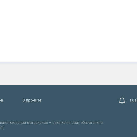
ов
О проекте
Pus
спользовании материалов – ссылка на сайт обязательна.
om