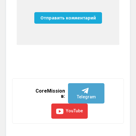
CoreMission
в:
Telegram
YouTube