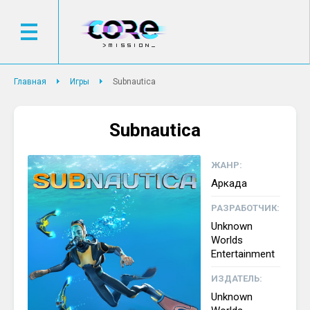
Главная
Игры
Subnautica
Subnautica
ЖАНР:
Аркада
РАЗРАБОТЧИК:
Unknown
Worlds
Entertainment
ИЗДАТЕЛЬ:
Unknown