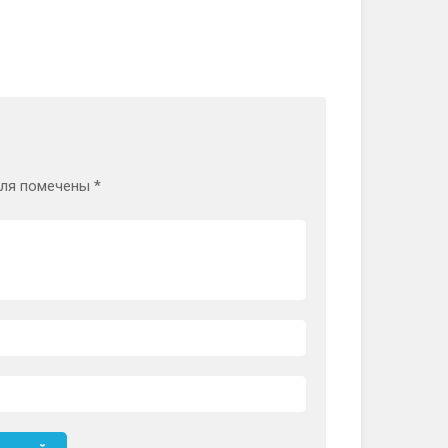
оля помечены
*