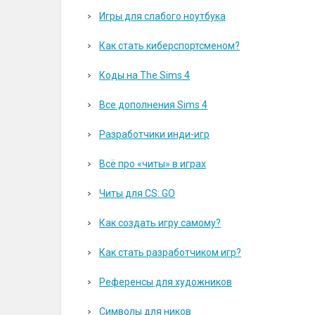
Игры для слабого ноутбука
Как стать киберспортсменом?
Коды на The Sims 4
Все дополнения Sims 4
Разработчики инди-игр
Всё про «читы» в играх
Читы для CS: GO
Как создать игру самому?
Как стать разработчиком игр?
Референсы для художников
Символы для ников