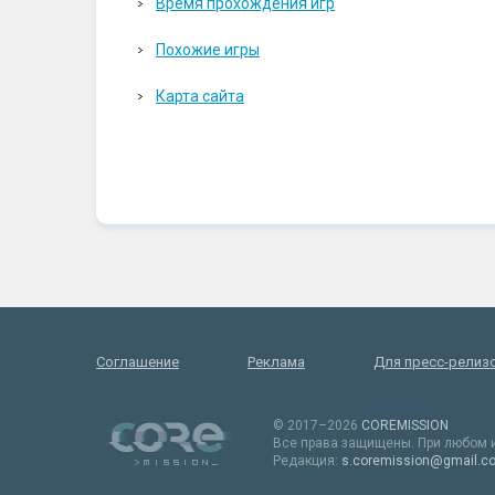
Время прохождения игр
Похожие игры
Карта сайта
Соглашение
Реклама
Для пресс-релиз
© 2017–2026
COREMISSION
Все права защищены. При любом и
Редакция:
s.coremission@gmail.c