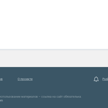
ов
О проекте
Pus
спользовании материалов – ссылка на сайт обязательна.
om