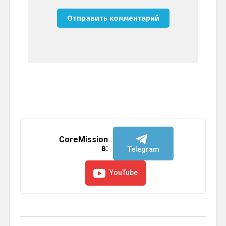
CoreMission
в:
Telegram
YouTube