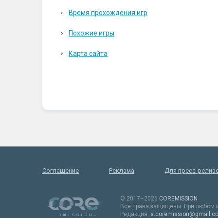
Время прохождения игр
Похожие игры
Карта сайта
Соглашение
Реклама
Для пресс-релиз
© 2017–2026
COREMISSION
Все права защищены. При любом и
Редакция:
s.coremission@gmail.c