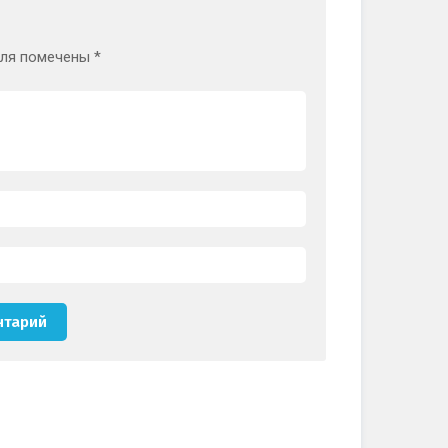
оля помечены
*