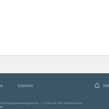
ов
О проекте
Pus
спользовании материалов – ссылка на сайт обязательна.
om