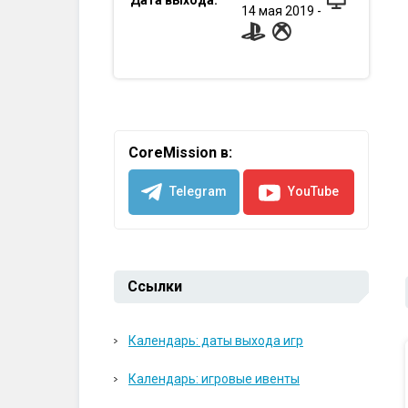
Дата выхода:
14
мая
2019
-
CoreMission в:
Telegram
YouTube
Ссылки
Календарь: даты выхода игр
Календарь: игровые ивенты