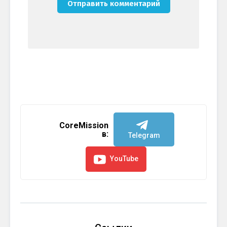
CoreMission
в:
Telegram
YouTube