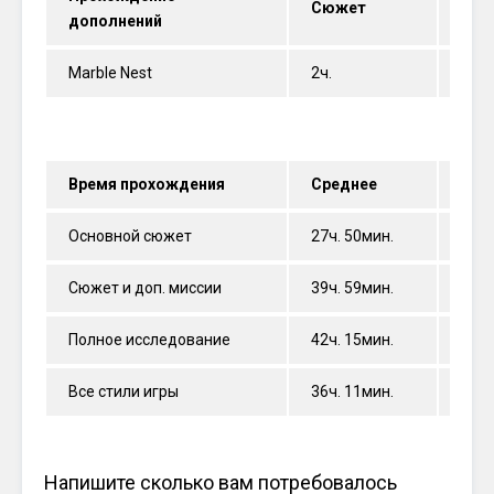
Сюжет
Сюж
дополнений
Marble Nest
2ч.
—
Время прохождения
Среднее
Мед
Основной сюжет
27ч. 50мин.
28ч.
Сюжет и доп. миссии
39ч. 59мин.
35ч.
Полное исследование
42ч. 15мин.
40ч.
Все стили игры
36ч. 11мин.
32ч.
Напишите сколько вам потребовалось