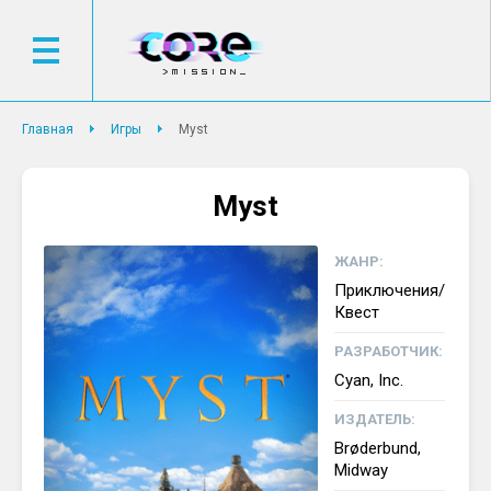
Главная
Игры
Myst
Myst
ЖАНР:
Приключения/
Квест
РАЗРАБОТЧИК:
Cyan, Inc.
ИЗДАТЕЛЬ:
Brøderbund,
Midway