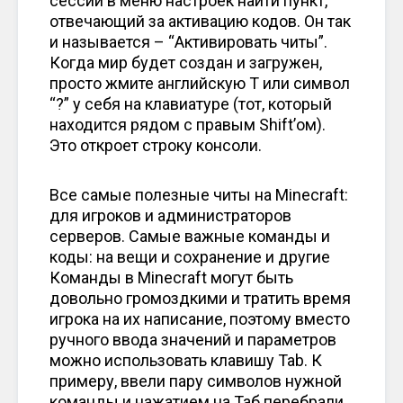
сессии в меню настроек найти пункт,
отвечающий за активацию кодов. Он так
и называется – “Активировать читы”.
Когда мир будет создан и загружен,
просто жмите английскую T или символ
“?” у себя на клавиатуре (тот, который
находится рядом с правым Shift’ом).
Это откроет строку консоли.
Все самые полезные читы на Minecraft:
для игроков и администраторов
серверов. Самые важные команды и
коды: на вещи и сохранение и другие
Команды в Minecraft могут быть
довольно громоздкими и тратить время
игрока на их написание, поэтому вместо
ручного ввода значений и параметров
можно использовать клавишу Tab. К
примеру, ввели пару символов нужной
команды и нажатием на Таб перебрали