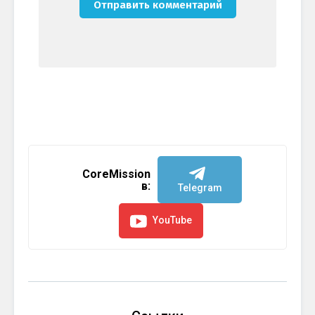
CoreMission
в:
Telegram
YouTube