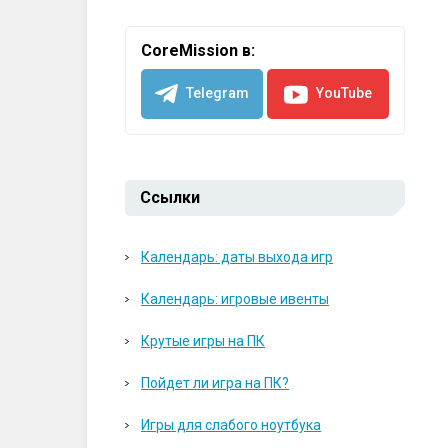
CoreMission в:
Telegram
YouTube
Ссылки
Календарь: даты выхода игр
Календарь: игровые ивенты
Крутые игры на ПК
Пойдет ли игра на ПК?
Игры для слабого ноутбука