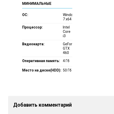
МИНИМАЛЬНЫЕ
ОС:
Windows
7 x64
Процессор:
Intel
Core
i3
Видеокарта:
GeForce
GTX
460
Оперативная память:
4 Гб
Место на диске(HDD):
50 Гб
Добавить комментарий