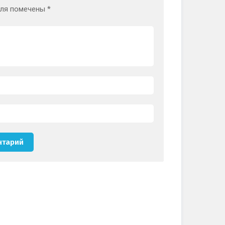
оля помечены
*