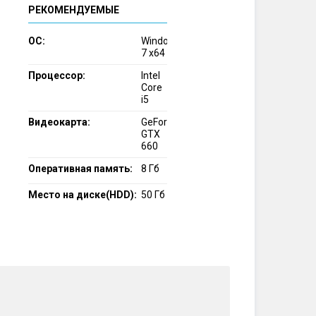
РЕКОМЕНДУЕМЫЕ
ОС:
Windows
7 x64
Процессор:
Intel
Core
i5
Видеокарта:
GeForce
GTX
660
Оперативная память:
8 Гб
Место на диске(HDD):
50 Гб