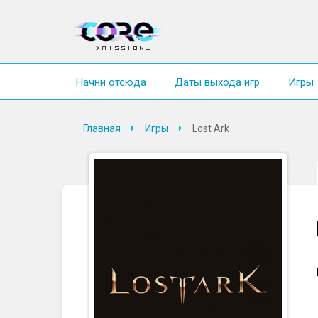
Начни отсюда
Даты выхода игр
Игры
Главная
Игры
Lost Ark