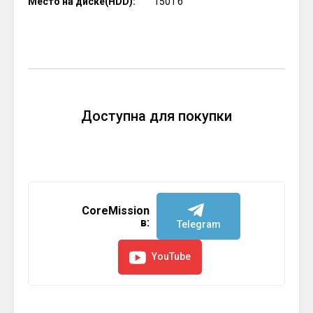
Место на диске(HDD):
150 Гб
Доступна для покупки
CoreMission
в:
Telegram
YouTube