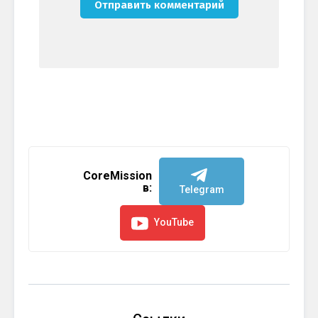
CoreMission
в:
Telegram
YouTube