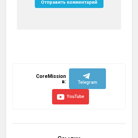
CoreMission
в:
Telegram
YouTube