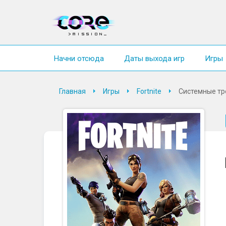
Начни отсюда
Даты выхода игр
Игры
Главная
Игры
Fortnite
Системные тр