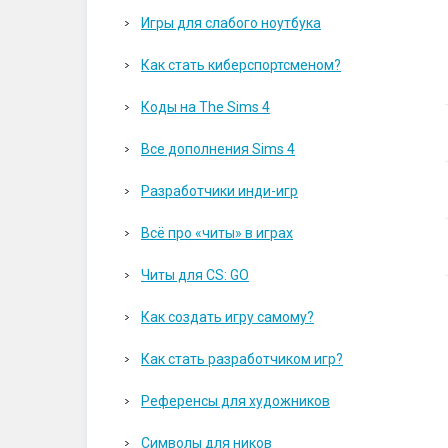
Игры для слабого ноутбука
Как стать киберспортсменом?
Коды на The Sims 4
Все дополнения Sims 4
Разработчики инди-игр
Всё про «читы» в играх
Читы для CS: GO
Как создать игру самому?
Как стать разработчиком игр?
Референсы для художников
Символы для ников