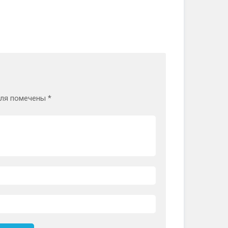
оля помечены
*