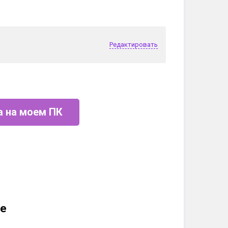
Редактировать
а на моем ПК
е