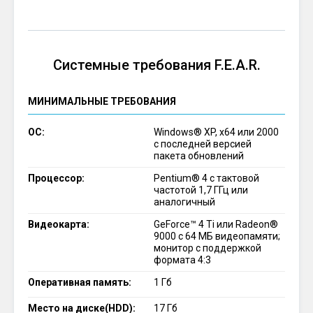
Системные требования F.E.A.R.
МИНИМАЛЬНЫЕ ТРЕБОВАНИЯ
ОС:
Windows® XP, x64 или 2000
с последней версией
пакета обновлений
Процессор:
Pentium® 4 с тактовой
частотой 1,7 ГГц или
аналогичный
Видеокарта:
GeForce™ 4 Ti или Radeon®
9000 с 64 МБ видеопамяти;
монитор с поддержкой
формата 4:3
Оперативная память:
1 Гб
Место на диске(HDD):
17 Гб