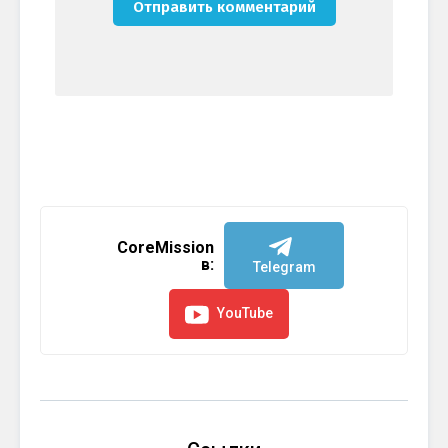
CoreMission
в:
Telegram
YouTube