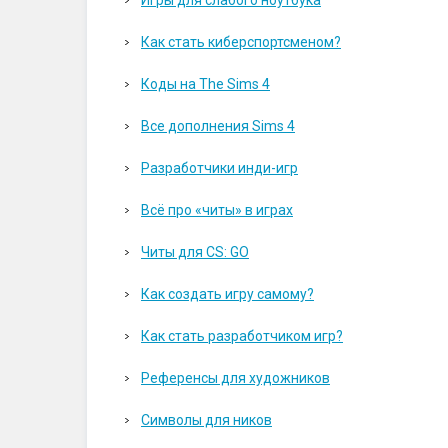
Игры для слабого ноутбука
Как стать киберспортсменом?
Коды на The Sims 4
Все дополнения Sims 4
Разработчики инди-игр
Всё про «читы» в играх
Читы для CS: GO
Как создать игру самому?
Как стать разработчиком игр?
Референсы для художников
Символы для ников