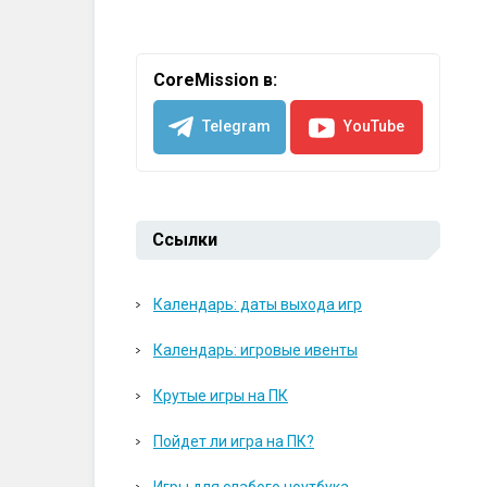
CoreMission в:
Telegram
YouTube
Ссылки
Календарь: даты выхода игр
Календарь: игровые ивенты
Крутые игры на ПК
Пойдет ли игра на ПК?