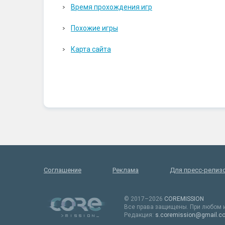
Время прохождения игр
Похожие игры
Карта сайта
Соглашение
Реклама
Для пресс-релиз
© 2017–2026
COREMISSION
Все права защищены. При любом и
Редакция:
s.coremission@gmail.c