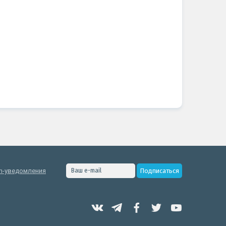
h-уведомления