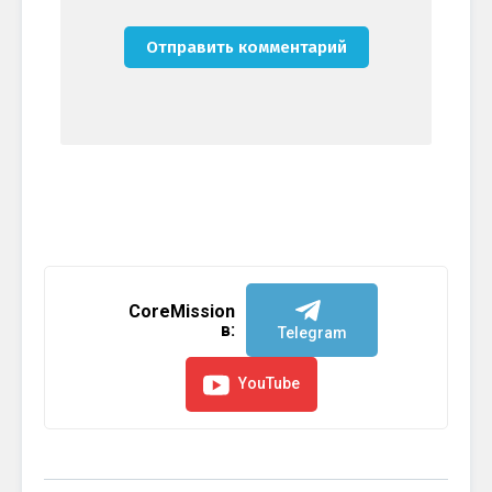
CoreMission
в:
Telegram
YouTube