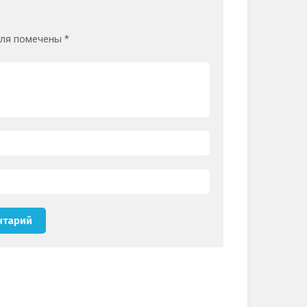
оля помечены
*