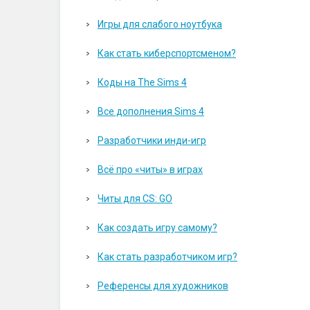
Игры для слабого ноутбука
Как стать киберспортсменом?
Коды на The Sims 4
Все дополнения Sims 4
Разработчики инди-игр
Всё про «читы» в играх
Читы для CS: GO
Как создать игру самому?
Как стать разработчиком игр?
Референсы для художников