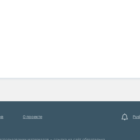
ов
О проекте
Pus
спользовании материалов – ссылка на сайт обязательна.