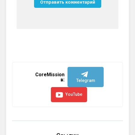
CoreMission
в:
Telegram
YouTube