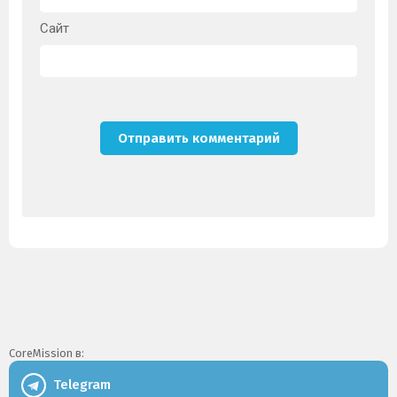
Сайт
CoreMission в:
Telegram