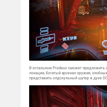
В остальном Prodeus сможет предложить 
локации, богатый арсенал оружия, злобны
представить олдскульный шутер в духе DO