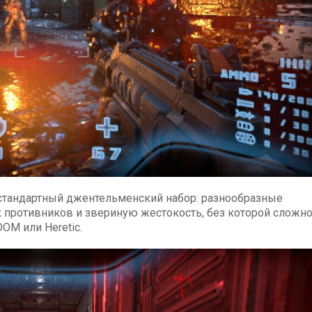
стандартный джентельменский набор: разнообразные
х противников и звериную жестокость, без которой сложн
OM или Heretic.