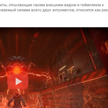
екты, отсылающие своим внешним видом и геймплеем к
ваемый силами всего двух энтузиастов, относится как раз