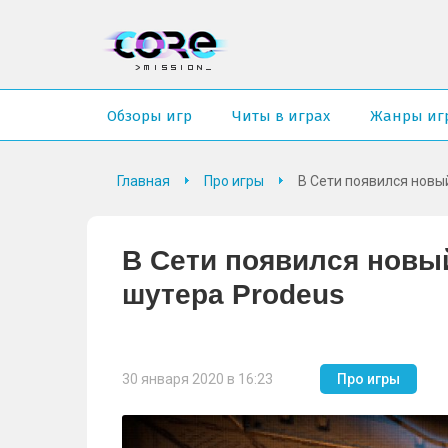
Обзоры игр
Читы в играх
Жанры иг
Главная
Про игры
В Сети появился новы
В Сети появился новы
шутера Prodeus
30 января 2020 в 16:23
Про игры