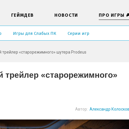
ГЕЙМДЕВ
НОВОСТИ
ПРО ИГРЫ 
р
Игры для Слабых ПК
Серии игр
й трейлер «старорежимного» шутера Prodeus
й трейлер «старорежимного»
Автор:
Александр Колоско