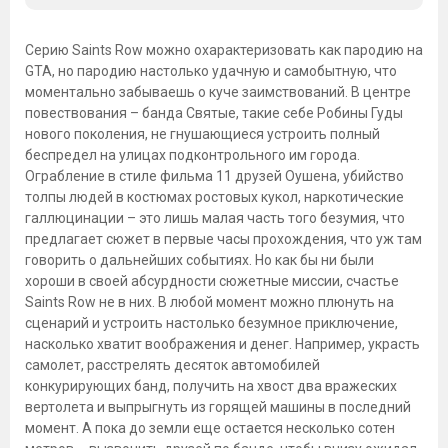
Серию Saints Row можно охарактеризовать как пародию на
GTA, но пародию настолько удачную и самобытную, что
моментально забываешь о куче заимствований. В центре
повествования – банда Святые, такие себе Робины Гуды
нового поколения, не гнушающиеся устроить полный
беспредел на улицах подконтрольного им города.
Ограбление в стиле фильма 11 друзей Оушена, убийство
толпы людей в костюмах ростовых кукол, наркотические
галлюцинации – это лишь малая часть того безумия, что
предлагает сюжет в первые часы прохождения, что уж там
говорить о дальнейших событиях. Но как бы ни были
хороши в своей абсурдности сюжетные миссии, счастье
Saints Row не в них. В любой момент можно плюнуть на
сценарий и устроить настолько безумное приключение,
насколько хватит воображения и денег. Например, украсть
самолет, расстрелять десяток автомобилей
конкурирующих банд, получить на хвост два вражеских
вертолета и выпрыгнуть из горящей машины в последний
момент. А пока до земли еще остается несколько сотен