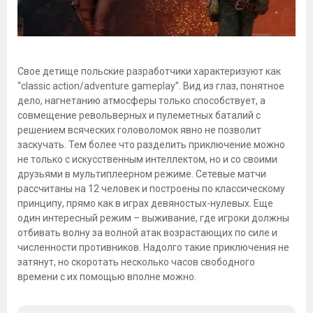
Свое детище польские разработчики характеризуют как
“classic action/adventure gameplay”. Вид из глаз, понятное
дело, нагнетанию атмосферы только способствует, а
совмещение револьверных и пулеметных баталий с
решением всяческих головоломок явно не позволит
заскучать. Тем более что разделить приключение можно
не только с искусственным интеллектом, но и со своими
друзьями в мультиплеерном режиме. Сетевые матчи
рассчитаны на 12 человек и построены по классическому
принципу, прямо как в играх девяностых-нулевых. Еще
один интересный режим – выживание, где игроки должны
отбивать волну за волной атак возрастающих по силе и
численности противников. Надолго такие приключения не
затянут, но скоротать несколько часов свободного
времени с их помощью вполне можно.