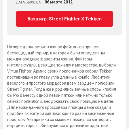
06
марта
2012
ДАТА ВЫХОДА:
База игр: Street Fighter X Tekken
На заре девяностых в жанре файтингов прошел
беспощадный турнир, в котором были определены
международные фавориты жанра. Файтеры-
интеллектуалы, ценящие технику и мастерство, выбрали
Virtua Fighter. Армию своих поклонников собрал Tekken,
поставивший во главу угла длинные комбо. Любители
веселого и простого мордобоя всем сердцем полюбили
Street Fighter. Тогда же и родились вечные споры «побил
бы Рю Ванессу одной левой пяткой или нет», но только
сейчас появился шанс доказать свою позицию на деле.
Для неожиданного кроссовера японцы даже создали
подобие сюжетной завязки: как-то раз на заснеженные
просторы Антарктики со смаком плюхнулся метеорит,
внутри которого обнаружился странный квадратный