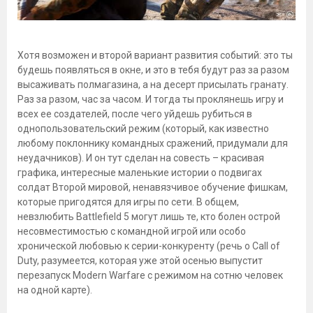
Хотя возможен и второй вариант развития событий: это ты
будешь появляться в окне, и это в тебя будут раз за разом
высаживать полмагазина, а на десерт присылать гранату.
Раз за разом, час за часом. И тогда ты проклянешь игру и
всех ее создателей, после чего уйдешь рубиться в
однопользовательский режим (который, как известно
любому поклоннику командных сражений, придумали для
неудачников). И он тут сделан на совесть – красивая
графика, интересные маленькие истории о подвигах
солдат Второй мировой, ненавязчивое обучение фишкам,
которые пригодятся для игры по сети. В общем,
невзлюбить Battlefield 5 могут лишь те, кто болен острой
несовместимостью с командной игрой или особо
хронической любовью к серии-конкуренту (речь о Call of
Duty, разумеется, которая уже этой осенью выпустит
перезапуск Modern Warfare с режимом на сотню человек
на одной карте).