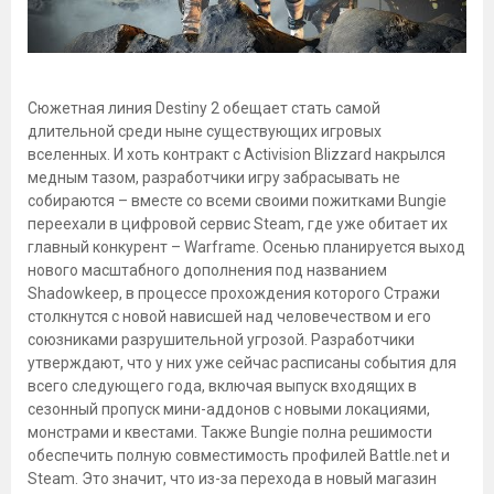
Сюжетная линия Destiny 2 обещает стать самой
длительной среди ныне существующих игровых
вселенных. И хоть контракт с Activision Blizzard накрылся
медным тазом, разработчики игру забрасывать не
собираются – вместе со всеми своими пожитками Bungie
переехали в цифровой сервис Steam, где уже обитает их
главный конкурент – Warframe. Осенью планируется выход
нового масштабного дополнения под названием
Shadowkeep, в процессе прохождения которого Стражи
столкнутся с новой нависшей над человечеством и его
союзниками разрушительной угрозой. Разработчики
утверждают, что у них уже сейчас расписаны события для
всего следующего года, включая выпуск входящих в
сезонный пропуск мини-аддонов с новыми локациями,
монстрами и квестами. Также Bungie полна решимости
обеспечить полную совместимость профилей Battle.net и
Steam. Это значит, что из-за перехода в новый магазин