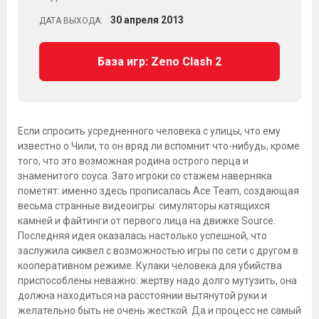
30
апреля
2013
ДАТА ВЫХОДА:
База игр: Zeno Clash 2
Если спросить усредненного человека с улицы, что ему
известно о Чили, то он вряд ли вспомнит что-нибудь, кроме
того, что это возможная родина острого перца и
знаменитого соуса. Зато игроки со стажем наверняка
пометят: именно здесь прописалась Асе Team, создающая
весьма странные видеоигры: симуляторы катящихся
камней и файтинги от первого лица на движке Source.
Последняя идея оказалась настолько успешной, что
заслужила сиквел с возможностью игры по сети с другом в
кооперативном режиме. Кулаки человека для убийства
приспособлены неважно: жертву надо долго мутузить, она
должна находиться на расстоянии вытянутой руки и
желательно быть не очень жесткой. Да и процесс не самый