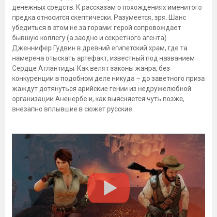
денежных средств. К рассказам о похождениях именитого
предка относится скептически. Разумеется, зря. Шанс
убедиться в этом не за горами: герой сопровождает
бывшую коллегу (а заодно и секретного агента)
Дженнифер Гудвин в древний египетский храм, где та
намерена отыскать артефакт, известный под названием
Сердце Атлантиды. Как велят законы жанра, без
конкуренции в подобном деле никуда – до заветного приза
жаждут дотянуться арийские гении из недружелюбной
организации Аненербе и, как выясняется чуть позже,
внезапно вплывшие в сюжет русские.