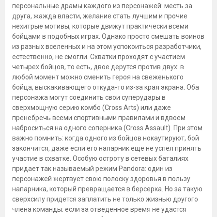
персональные драмы каждого из персонажей: месть за
друга, жажда власти, желание стать лучшим и прочие
нехитрые мотивы, которые движут практически всеми
бойцами в подобных играх. Однако просто смешать воинов
из разных вселенных и на этом успокоиться разработчики,
естественно, не смогли. Схватки проходят с участием
четырех бойцов, то есть, двое дерутся против двух: в
любой момент можно сменить героя на свеженького
бойца, выскакивающего откуда-то из-за края экрана. Оба
персонажа могут соединить свои суперудары в
сверхмощную серию комбо (Cross Arts) или даже
пренебречь всеми спортивными правилами и вдвоем
наброситься на одного соперника (Cross Assault). При этом
важно помнить: когда одного из бойцов нокаутируют, бой
закончится, даже если его напарник еще не успел принять
участие в схватке. Особую остроту в сетевых баталиях
придает так называемый режим Pandora: один из
персонажей жертвует свою полоску здоровья в пользу
напарника, который превращается в берсерка. Но за такую
сверхсилу придется заплатить не только жизнью другого
члена команды: если за отведенное время не удастся