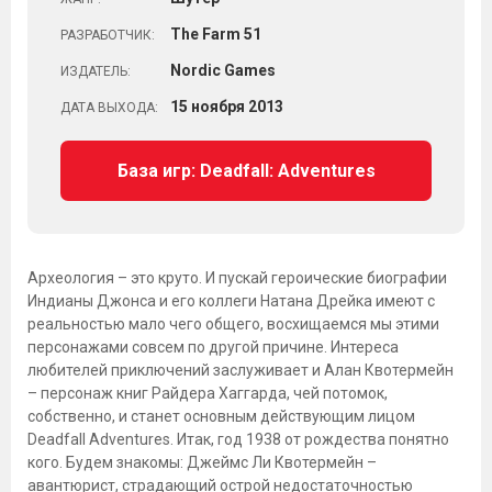
The Farm 51
РАЗРАБОТЧИК:
Nordic Games
ИЗДАТЕЛЬ:
15
ноября
2013
ДАТА ВЫХОДА:
База игр: Deadfall: Adventures
Археология – это круто. И пускай героические биографии
Индианы Джонса и его коллеги Натана Дрейка имеют с
реальностью мало чего общего, восхищаемся мы этими
персонажами совсем по другой причине. Интереса
любителей приключений заслуживает и Алан Квотермейн
– персонаж книг Райдера Хаггарда, чей потомок,
собственно, и станет основным действующим лицом
Deadfall Adventures. Итак, год 1938 от рождества понятно
кого. Будем знакомы: Джеймс Ли Квотермейн –
авантюрист, страдающий острой недостаточностью