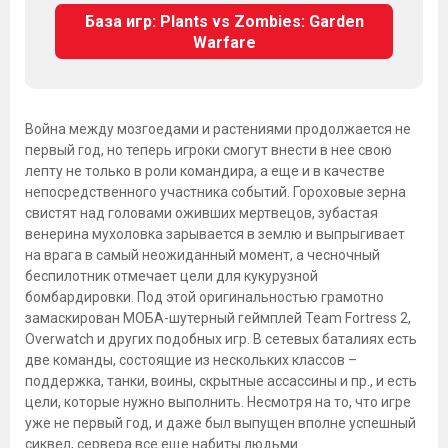
База игр: Plants vs Zombies: Garden
Warfare
Война между мозгоедами и растениями продолжается не
первый год, но теперь игроки смогут внести в нее свою
лепту не только в роли командира, а еще и в качестве
непосредственного участника событий. Гороховые зерна
свистят над головами оживших мертвецов, зубастая
венерина мухоловка зарывается в землю и выпрыгивает
на врага в самый неожиданный момент, а чесночный
беспилотник отмечает цели для кукурузной
бомбардировки. Под этой оригинальностью грамотно
замаскирован МОБА-шутерный геймплей Team Fortress 2,
Overwatch и других подобных игр. В сетевых баталиях есть
две команды, состоящие из нескольких классов –
поддержка, танки, воины, скрытные ассассины и пр., и есть
цели, которые нужно выполнить. Несмотря на то, что игре
уже не первый год, и даже был выпущен вполне успешный
сиквел, сервера все еще набиты людьми.