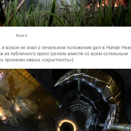
Rune II
s, и вовсе не знал о печальном положении дел в Human Hea
ли из публичного пресс-релиза вместе со всем остальным
охо прокачан навык «скрытность»).