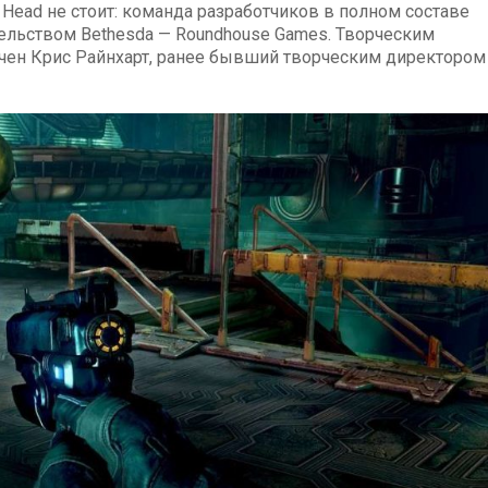
Head не стоит: команда разработчиков в полном составе
льством Bethesda — Roundhouse Games. Творческим
чен Крис Райнхарт, ранее бывший творческим директором