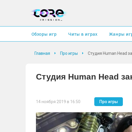
Обзоры игр
Читы в играх
Жанры иг
Главная
Про игры
Студия Human Head з
Студия Human Head з
14 ноября 2019 в 16:50
Про игры