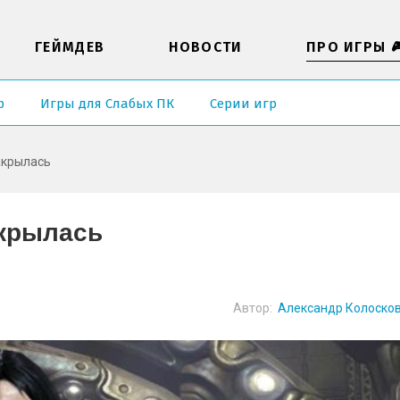
ГЕЙМДЕВ
НОВОСТИ
ПРО ИГРЫ 
р
Игры для Слабых ПК
Серии игр
акрылась
акрылась
Автор:
Александр Колоско