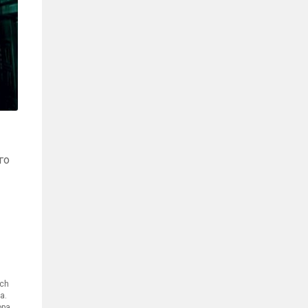
го
tch
а.
ора