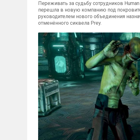
Переживать за судьбу сотрудников Human 
перешла в новую компанию под покровите
руководителем нового объединения назна
отменённого сиквела Prey.