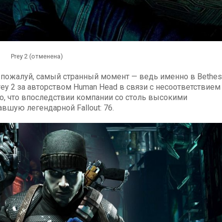
Prey 2 (отменена)
и, пожалуй, самый странный момент — ведь именно в Bethe
ey 2 за авторством Human Head в связи с несоответствием
о, что впоследствии компании со столь высокими
вшую легендарной Fallout: 76.