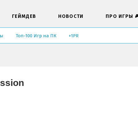
ГЕЙМДЕВ
НОВОСТИ
ПРО ИГРЫ 
ры
Топ-100 Игр на ПК
+1PR
ssion