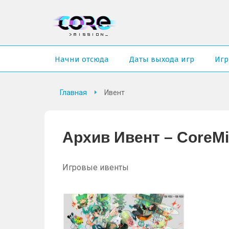
Начни отсюда
Даты выхода игр
Иг
Главная
Ивент
Архив Ивент – CoreMi
Игровые ивенты