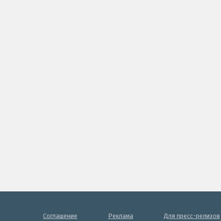
Соглашение
Реклама
Для пресс-релизов