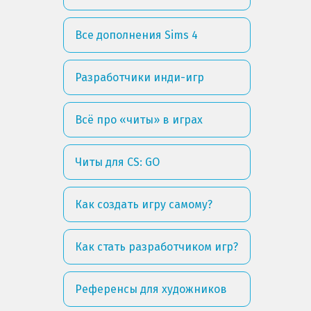
Все дополнения Sims 4
Разработчики инди-игр
Всё про «читы» в играх
Читы для CS: GO
Как создать игру самому?
Как стать разработчиком игр?
Референсы для художников