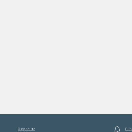
О проекте
Pus