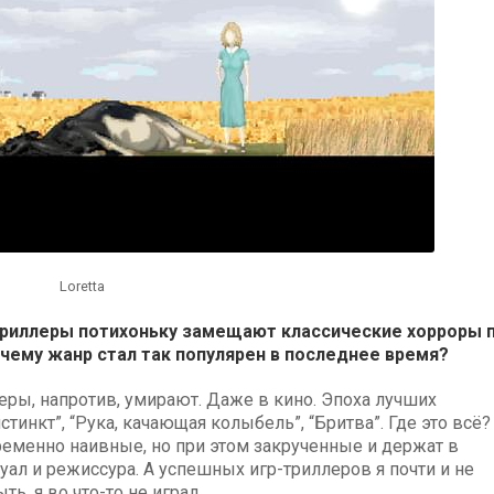
Loretta
 триллеры потихоньку замещают классические хорроры 
очему жанр стал так популярен в последнее время?
леры, напротив, умирают. Даже в кино. Эпоха лучших
тинкт”, “Рука, качающая колыбель”, “Бритва”. Где это всё?
временно наивные, но при этом закрученные и держат в
ал и режиссура. А успешных игр-триллеров я почти и не
ь, я во что-то не играл.