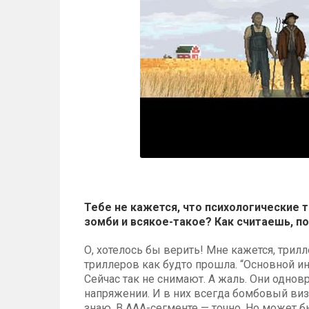
Тебе не кажется, что психологические
зомби и всякое-такое? Как считаешь, п
О, хотелось бы верить! Мне кажется, трил
триллеров как будто прошла. “Основной инс
Сейчас так не снимают. А жаль. Они одно
напряжении. И в них всегда бомбовый визу
знаю. В ААА-сегменте — точно. Но может быт