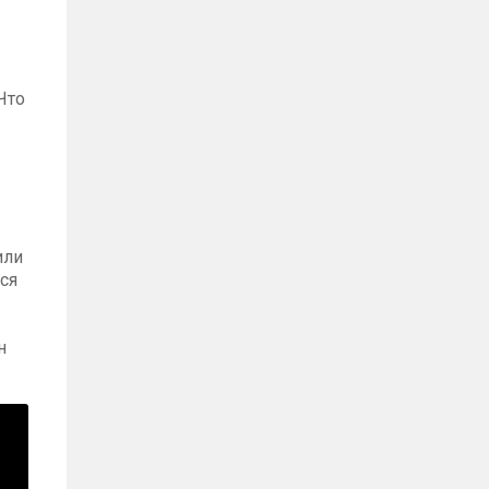
Что
или
ься
н