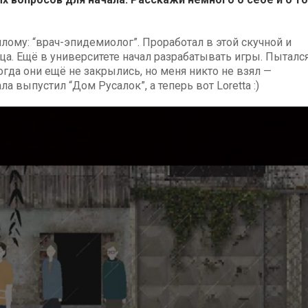
лому: “врач-эпидемиолог”. Проработал в этой скучной и
а. Ещё в университете начал разрабатывать игры. Пыталс
когда они ещё не закрылись, но меня никто не взял —
 выпустил “Дом Русалок”, а теперь вот Loretta :)