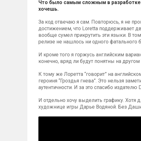
Что было самым сложным в разработке
хочешь.
За код отвечаю я сам. Повторюсь, я не про
достижением, что Loretta поддерживает дв
вообще сумел прикрутить эти языки. В том
релизе не нашлось ни одного фатального б
И кроме того я горжусь английским вариан
конечно, вряд ли будут понятны на другом
К тому же Лоретта “говорит” на английск
героиня “Гроздья гнева”. Это нельзя заме
аутентичности. И за это спасибо издателю Da
И отдельно хочу выделить графику. Хотя д
художнице игры Дарье Водяной. Без Даши у