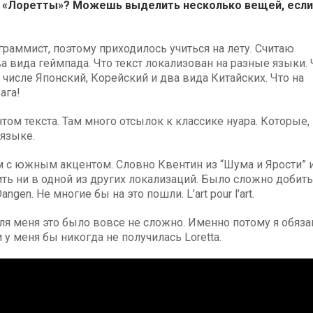
 «Лоретты»? Можешь выделить несколько вещей, если
граммист, поэтому приходилось учиться на лету. Считаю
а вида геймпада. Что текст локализован на разные языки. 
 числе Японский, Корейский и два вида Китайских. Что на
ага!
том текста. Там много отсылок к классике нуара. Которые,
 языке.
ом с южным акцентом. Словно Квентин из “Шума и Ярости” 
тить ни в одной из других локализаций. Было сложно добит
ngen. Не многие бы на это пошли. L’art pour l’art.
ля меня это было вовсе не сложно. Именно потому я обяза
 меня бы никогда не получилась Loretta.